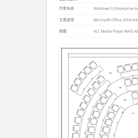
作業系統
Windows 10 Enterprise
文書處理
Microsoft Office 2016
Ado
軟體
VLC Media Player
MATLA