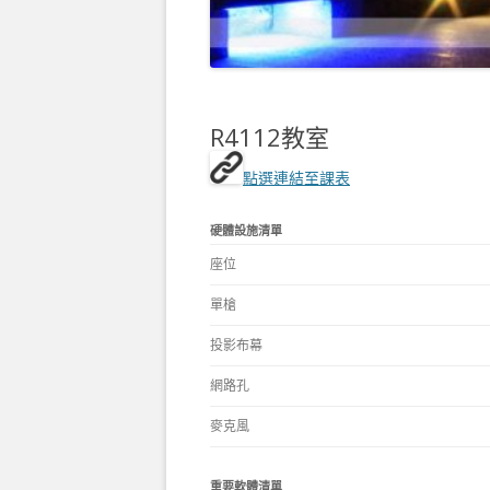
R4112教室
點選連結至課表
硬體設施清單
座位
單槍
投影布幕
網路孔
麥克風
重要軟體清單