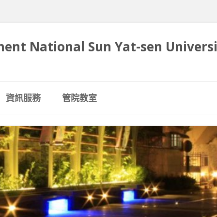
ent National Sun Yat-sen Univers
跳
至
資訊服務
管院教室
內
容
區
電腦設備維護合約
管院教室借用流程、辦法、
表單
管院EMAIL服務
院屬教室介紹(課表查詢)
線上救援服務 – 遠端連線
救援(使用 TEAMVIEWER)
管CM0052演講廳(115)
管院網路管理
管CM1019教室(56)