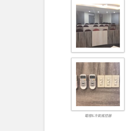
電燈&冷氣搖控器