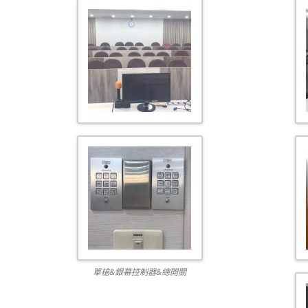
單槍&銀幕控制器&總開關