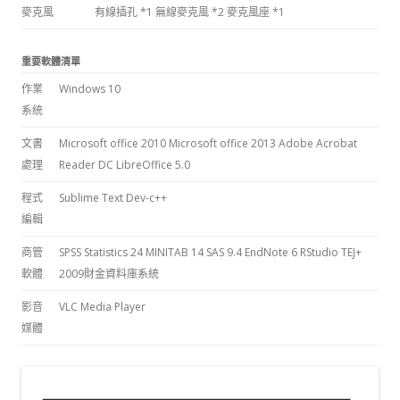
麥克風
有線插孔 *1
無線麥克風 *2
麥克風座 *1
重要軟體清單
作業
Windows 10
系統
文書
Microsoft office 2010
Microsoft office 2013
Adobe Acrobat
處理
Reader DC
LibreOffice 5.0
程式
Sublime Text
Dev-c++
編輯
商管
SPSS Statistics 24
MINITAB 14
SAS 9.4
EndNote 6
RStudio
TEJ+
軟體
2009財金資料庫系統
影音
VLC Media Player
媒體