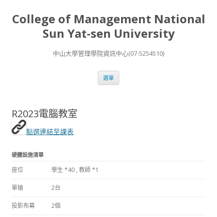
College of Management National
Sun Yat-sen University
中山大學管理學院資訊中心(07-5254510)
跳
選單
至
內
容
區
R2023電腦教室
點選連結至課表
硬體設施清單
座位
學生 *40 , 教師 *1
單槍
2台
投影布幕
2個